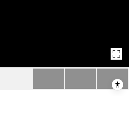
19-65 FARIS CIRCLE
19-65 Faris Circle, Greenville, SC